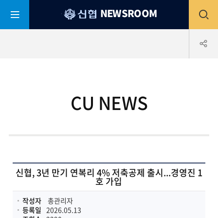
평
전
NEWSROOM
생
어
부
체
공
바
신
협
메
유
CU NEWS
뉴
하
열
기
기
신협, 3년 만기 연복리 4% 저축공제 출시...경영진 1
호 가입
작성자
총관리자
등록일
2026.05.13