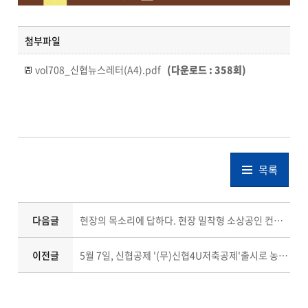
첨부파일
vol708_신협뉴스레터(A4).pdf
(다운로드 : 358회)
목록
다음글
현장의 목소리에 답하다. 현장 밀착형 소상공인 컨설팅 지원사업 실시
이전글
5월 7일, 신협공제 '(무)신협4U저축공제'출시로 농.소형조합 및 재무상태조합 정상화 지원에 총력