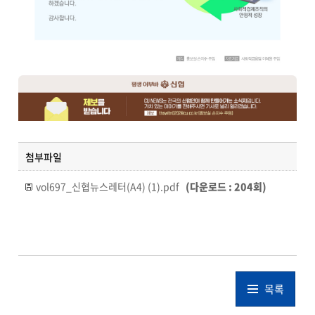
첨부파일
vol697_신협뉴스레터(A4) (1).pdf
(다운로드 : 204회)
목록