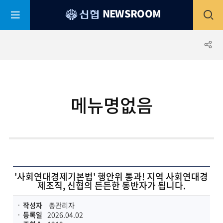
평
전
NEWSROOM
생
어
부
체
공
바
신
협
메
유
메뉴명없음
뉴
하
열
기
기
'사회연대경제기본법' 행안위 통과! 지역 사회연대경
제조직, 신협의 든든한 동반자가 됩니다.
작성자
총관리자
등록일
2026.04.02