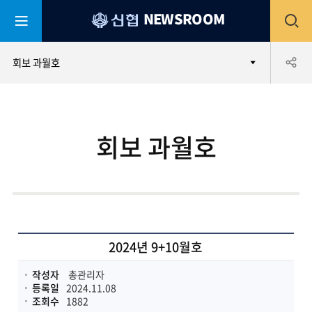
평
전
NEWSROOM
생
어
부
체
공
회보 과월호
바
신
협
메
유
회보 과월호
뉴
하
열
기
기
2024년 9+10월호
작성자
총관리자
등록일
2024.11.08
조회수
1882