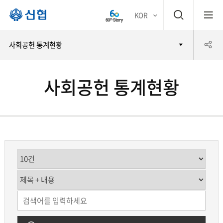
검
KOR
평생
색
공
사회공헌 통계현황
어부
창
유
바 신
사회공헌 통계현황
하
협
기