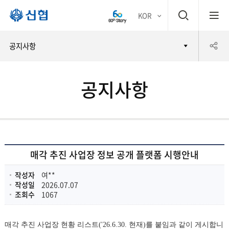
검
KOR
평생
색
공
공지사항
어부
창
유
바 신
공지사항
하
협
기
매각 추진 사업장 정보 공개 플랫폼 시행안내
작성자
여**
작성일
2026.07.07
조회수
1067
매각 추진 사업장 현황 리스트('26.6.30. 현재)를 붙임과 같이 게시합니