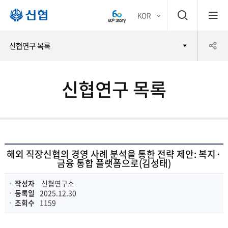
검
KOR
평생
색
공
신협연구 목록
어부
창
유
바 신
신협연구 목록
하
협
기
해외 직장신협의 경영 사례 분석을 통한 전략 제안: 복지·
금융 통합 플랫폼으로(김성태)
작성자
신협연구소
등록일
2025.12.30
조회수
1159