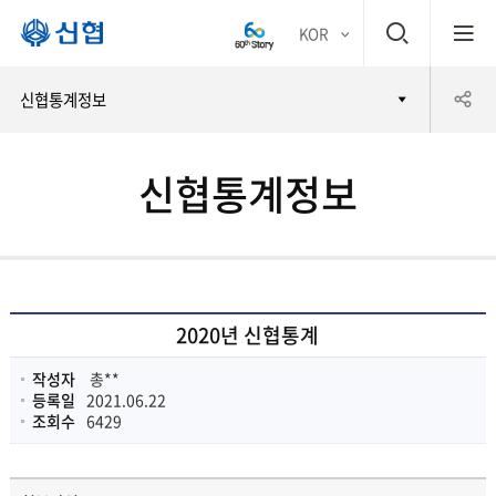
검
KOR
평생
색
공
신협통계정보
어부
창
유
바 신
신협통계정보
하
협
기
2020년 신협통계
작성자
총**
등록일
2021.06.22
조회수
6429