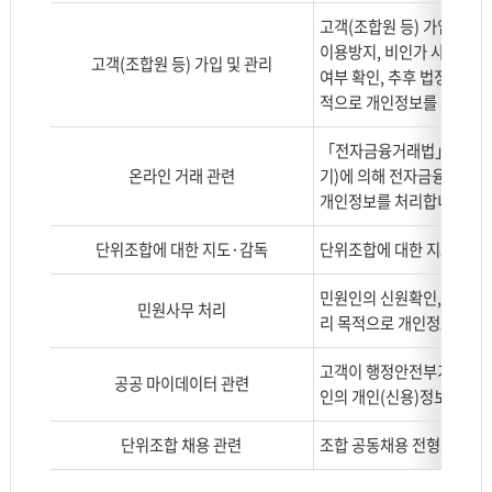
낸
고객(조합원 등) 가입, 회
표
이용방지, 비인가 사용방지,
고객(조합원 등) 가입 및 관리
로
여부 확인, 추후 법정대리인 
구
적으로 개인정보를 처리합니
분,
처
「전자금융거래법」 제21조
리
온라인 거래 관련
기)에 의해 전자금융거래의 
목
개인정보를 처리합니다.
적
으
단위조합에 대한 지도·감독
단위조합에 대한 지도 및 
로
나
민원인의 신원확인, 민원사항
민원사무 처리
누
리 목적으로 개인정보를 처
어
고객이 행정안전부가 운영하
설
공공 마이데이터 관련
인의 개인(신용)정보를 본
명
합
단위조합 채용 관련
조합 공동채용 전형의 진행
니
다.