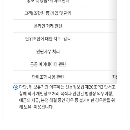
홍보 및 상품·서비스 안내
(금
리
및
고객(조합원 등)가입 및 관리
보
유
온라인 거래 관련
「전자금
기
간
단위조합에 대한 지도·감독
을
민원사무 처리
나
타
공공 마이데이터 관련
낸
표
단위조합 채용 관련
최종합격자 
로
구
다만, 위 보유기간 이후에는 신용정보법 제20조의2 단서조
분,
항에 의거 개인정보 처리 목적과 관련된 법령상 의무이행,
보
예금의 지급, 분쟁 해결 중인 경우 등 불가피한 경우만을 위
유
해 보유·이용됩니다.
기
간
으