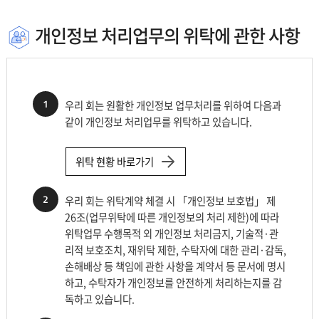
관,
제
개인정보 처리업무의 위탁에 관한 사항
공
되
는
개
1
우리 회는 원활한 개인정보 업무처리를 위하여 다음과
인
같이 개인정보 처리업무를 위탁하고 있습니다.
정
보
로
위탁 현황 바로가기
나
누
2
우리 회는 위탁계약 체결 시 「개인정보 보호법」 제
어
26조(업무위탁에 따른 개인정보의 처리 제한)에 따라
설
위탁업무 수행목적 외 개인정보 처리금지, 기술적·관
명
리적 보호조치, 재위탁 제한, 수탁자에 대한 관리·감독,
합
손해배상 등 책임에 관한 사항을 계약서 등 문서에 명시
니
하고, 수탁자가 개인정보를 안전하게 처리하는지를 감
다.
독하고 있습니다.