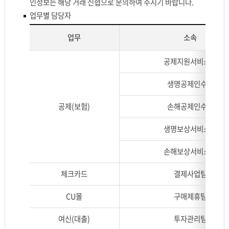
인정보는 해당 거래 신협으로 문의하여 주시기 바랍니다.
번
나
호,
업무별 담당자
누
비
어
업무
소속
고
설
로
명
개
공제지원서비스팀
나
합
인
누
니
정
생명공제인수팀
어
다.
보
설
열
공제(보험)
손해공제인수팀
명
람
합
청
생명보상서비스팀
니
구
다.
를
손해보상서비스팀
접
수
체크카드
결제사업팀
처
CU몰
구매제휴팀
리
하
여신(대출)
투자관리팀
는