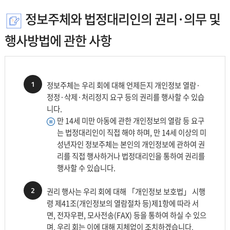
항
목
정보주체와 법정대리인의 권리·의무 및
으
행사방법에 관한 사항
로
나
누
어
1
설
정보주체는 우리 회에 대해 언제든지 개인정보 열람·
명
정정·삭제·처리정지 요구 등의 권리를 행사할 수 있습
합
니다.
니
만 14세 미만 아동에 관한 개인정보의 열람 등 요구
다.
는 법정대리인이 직접 해야 하며, 만 14세 이상의 미
성년자인 정보주체는 본인의 개인정보에 관하여 권
리를 직접 행사하거나 법정대리인을 통하여 권리를
행사할 수 있습니다.
2
권리 행사는 우리 회에 대해 「개인정보 보호법」 시행
령 제41조(개인정보의 열람절차 등)제1항에 따라 서
면, 전자우편, 모사전송(FAX) 등을 통하여 하실 수 있으
며, 우리 회는 이에 대해 지체없이 조치하겠습니다.