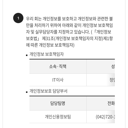
1
우리 회는 개인정보를 보호하고 개인정보와 관련한 불
만을 처리하기 위하여 아래와 같이 개인정보 보호책임
자 및 실무담당자를 지정하고 있습니다. (「개인정보
보호법」 제31조(개인정보 보호책임자의 지정)제1항
에 따른 개인정보 보호책임자)
개인정보 보호책임자
소속·직책
성명
개
IT이사
정인철
인
정
개인정보보호 담당부서
보
보
담당팀명
전화번호
호
개
책
개인신용정보팀
(042)720-1797, 
인
임
정