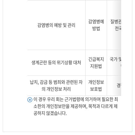
자
제
공
감염병예
질병관리청 
감염병의 예방 및 관리
사
방법
전국 시·도
항
나
타
낸
긴급복지
국가 및 지방
표
생계곤란 등의 위기상황 대처
지원법
단체
로
분
납치, 감금 등 범죄와 관련된 자
개인정보
류,
경찰관서
의 개인정보 처리
보호법
근
거
이 경우 우리 회는 근거법령에 의거하여 필요한 최
법
소한의 개인정보만을 제공하며, 목적과 다르게 제
령,
공하지 않겠습니다.
제
공
기