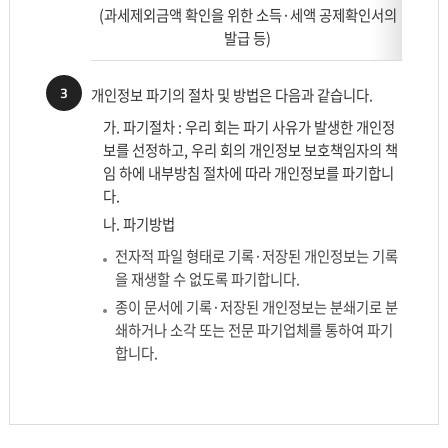
연도별
보
(과세제외금액 확인을 위한 소득·세액 공제확인서의
를
발급 등)
나
타
3
개인정보 파기의 절차 및 방법은 다음과 같습니다.
낸
가. 파기절차 : 우리 회는 파기 사유가 발생한 개인정
표
보를 선정하고, 우리 회의 개인정보 보호책임자의 책
로
임 하에 내부방침 절차에 따라 개인정보를 파기합니
보
다.
존
근
나. 파기방법
거,
전자적 파일 형태로 기록·저장된 개인정보는 기록
보
을 재생할 수 없도록 파기합니다.
존
종이 문서에 기록·저장된 개인정보는 분쇄기로 분
하
쇄하거나 소각 또는 전문 파기업체를 통하여 파기
는
합니다.
개
인
정
보