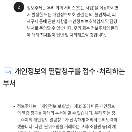
자
보
2
정보주체는 우리 회의 서비스(또는 사업)을 이용하시면
를
부
서 발생한 모든 개인정보보호 관련 문의, 불만처리, 피
나
서
해구제 등에 관한 사항을 개인정보 보호책임자 및 담당
타
를
부서로 문의할 수 있습니다. 우리 회는 정보주체의 문의
낸
나
에 대해 지체없이 답변 및 처리해드릴 것입니다.
표
타
로
낸
소
표
속.
로
직
담
개인정보의 열람청구를 접수·처리하는
책,
당
성
팀
부서
명,
명,
전
전
화
화
번
정보주체는 「개인정보 보호법」 제35조에 따른 개인정보
번
호,
의 열람 청구를 아래의 부서에 할 수 있습니다. 우리 회는 정
호,
비
보주체의 개인정보 열람청구가 신속하게 처리되도록 노력하
팩
고
겠습니다. 다만, 단위조합을 거래하는 고객(조합원 등)의 개
스
로