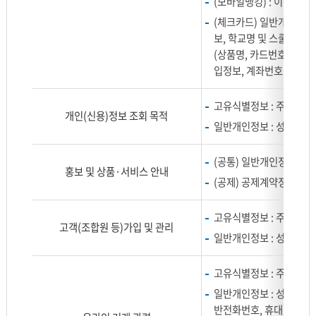
(모바일뱅킹) : 이동전화
타
(체크카드) 일반개인정보
낸
보, 학교명 및 스쿨뱅킹정
표
(상품명, 카드번호, 발급
로
입정보, 계좌번호, 결제 가
구
분,
고유식별정보 : 주민등록
항
개인(신용)정보 조회 목적
목
일반개인정보 : 성명, 주
으
로
(공통) 일반개인정보 : 
홍보 및 상품·서비스 안내
나
(공제) 공제계약정보
누
어
고유식별정보 : 주민등록
설
고객(조합원 등)가입 및 관리
명
일반개인정보 : 성명, 주
합
니
고유식별정보 : 주민등록
다.
일반개인정보 : 성명, 생년
반전화번호, 휴대전화번