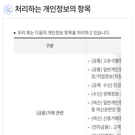
로
처리하는 개인정보의 항목
나
누
어
설
우리 회는 다음의 개인정보 항목을 처리하고 있습니다.
명
합
구분
니
처
다.
(공통) 고유식별정보 :
리
(공통) 일반개인정보 : 
하
장/직업정보(직장명, 직위,
는
개
(공제·수신) 민감정보 :
인
(수신) 생체정보 : 장정맥
정
(여신) 일반개인정보 : 
보
등 여신관련인 정보(가족
항
(금융)거래 관련
(여신) 신용거래정보, 
목
을
(전자금융) : 고객ID, 접
나