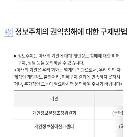
부
서
를
나
정보주체의 권익침해에 대한 구제방법
타
낸
표
로
정보주체는 아래의 기관에 대해 개인정보 침해에 대한 피해
업
구제, 상담 등을 문의하실 수 있습니다.
무,
<아래의 기관은 우리 회와는 별개의 기관으로서, 우리 회의 자
소
체적인 개인정보 불만처리, 피해구제 결과에 만족하지 못하시
속,
거나, 추가적인 도움이 필요하시면 문의하여 주시기 바랍니다>
전
화
기관
전화번
번
호,
정
개인정보분쟁조정위원회
(국번없이) 18
비
보
고
주
개인정보침해신고센터
(국번없이)
로
체
나