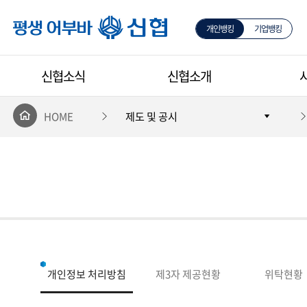
개인뱅킹
기업뱅킹
평생 어부바 신협
신협소식
신협소개
HOME
제도 및 공시
개인정보 처리방침
제3자 제공현황
위탁현황