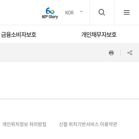
검
전
KOR
금융소비자보호
개인채무자보호
색
체
인
공
창
메
쇄
유
뉴
하
기
열
개인위치정보 처리방침
신협 위치기반서비스 이용약관
기